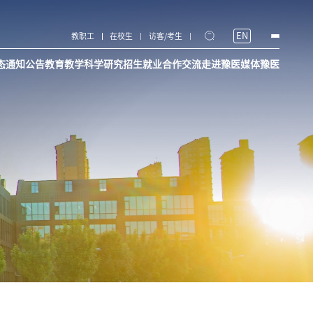
EN
教职工
在校生
访客/考生
态
通知公告
教育教学
科学研究
招生就业
合作交流
走进豫医
媒体豫医