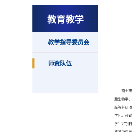
教育教学
教学指导委员会
师资队伍
硕士
胞生物学
级等科研
学》。获
2
学”
门课