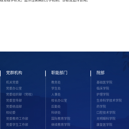
学教育教学研究，遗传性疾病的分子机制、诊断及遗传咨询。
党群机构
职能部门
院部
机关党委
教务处
基础医学院
党委办公室
学生处
临床学院
党委组织部（党校）
人事处
护理学院
党委宣传部
校长办公室
生命科学技术学院
党委统战部
后勤处
药学院
校纪委
科研处
口腔技术学院
党委教师工作部
国际教育学院
光明眼科学院
党委学生工作部
继续教育学院
康复医学院