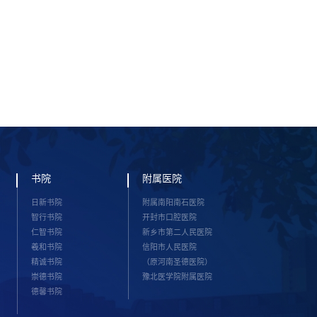
书院
附属医院
日新书院
附属南阳南石医院
智行书院
开封市口腔医院
仁智书院
新乡市第二人民医院
羲和书院
信阳市人民医院
精诚书院
（原河南圣德医院）
崇德书院
豫北医学院附属医院
德馨书院