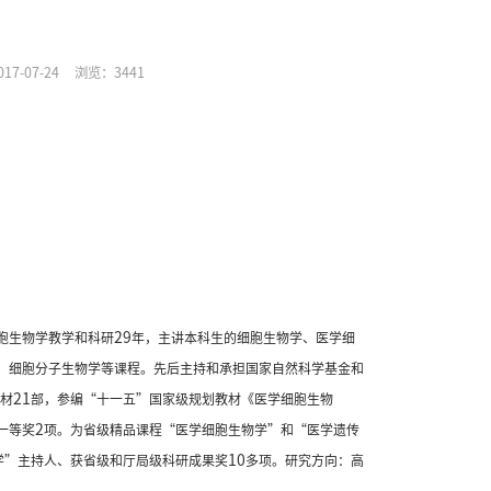
7-07-24
浏览：
3441
29
胞生物学教学和科研
年，主讲本科生的细胞生物学、医学细
、细胞分子生物学等课程。先后主持和承担国家自然科学基金和
21
教材
部，参编“十一五”国家级规划教材《医学细胞生物
2
一等奖
项。为省级精品课程“医学细胞生物学”和“医学遗传
10
学”主持人、获省级和厅局级科研成果奖
多项。研究方向：高