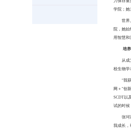
力保存重
学院；她
世界
院，她始
用智慧和
培
从成
校生物学
“
我
网＋”创
SCDT以
试的时候
张珂
我成长，