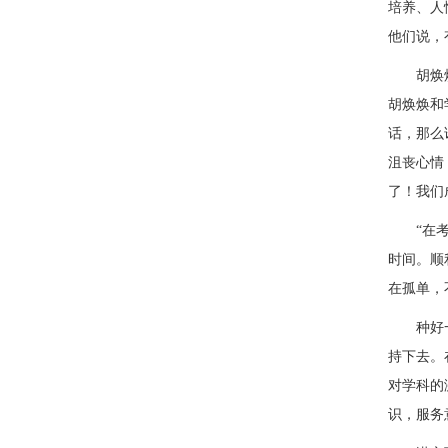
培养、人
他们说，
胡焕
胡焕焕和
话，那么
沮丧心情
了！我们
“
在
时间。顺
在孤单，
种好
持下去。
对学科的
识，服务