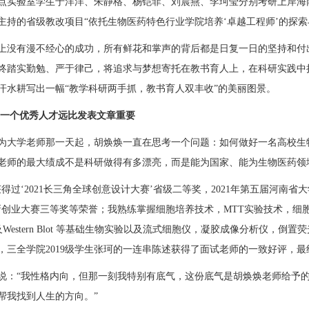
点实验室学生于洋洋、朱静格、杨铠菲、刘晨燕、李珂莹分别考研上岸海
主持的省级教改项目
“依托生物医药特色行业学院培养‘卓越工程师’的探索
上没有漫不经心的成功，所有鲜花和掌声的背后都是日复一日的坚持和付
终踏实勤勉、严于律己，将追求与梦想寄托在教书育人上，在科研实践中
汗水耕写出一幅“教学
科研
两手抓，教书育人双丰收
”的美丽图景。
养一个优秀人才远比发表文章重要
为大学老师那一天起，胡焕焕一直在思考一个问题：如何做好一名高校生
老师的最大绩成不是科研做得有多漂亮，而是能为国家、能为生物
医药
领
获得
过
‘
2021长三角全球创意设计大赛
’
省级二等奖，
2021年第五届河南省
新创业大赛三等奖等荣誉
；
我
熟练掌握
细胞培养技术，
MTT实验技术，细
及Western Blot 等基础生物实验以及流式细胞仪，凝胶成像分析仪，倒
，三全学院2019级学生张珂的一连串陈述获得了面试老师的一致好评，
说：
“我性格内向，但那一刻我特别有底气，这份底气是胡焕焕老师给予
帮我找到人生的方向。”