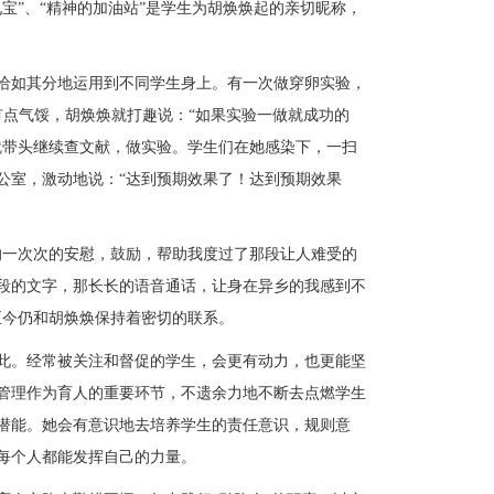
宝”、“精神的加油站”是学生为胡焕焕起的亲切昵称，
恰如其分地运用到不同学生身上。有一次做穿卵实验，
有点气馁，胡焕焕就打趣说：“如果实验一做就成功的
就带头继续查文献，做实验。学生们在她感染下，一扫
公室，激动地说：“达到预期效果了！达到预期效果
的一次次的安慰，鼓励，帮助我度过了那段让人难受的
段的文字，那长长的语音通话，让身在异乡的我感到不
至今仍和胡焕焕保持着密切的联系。
此。经常被关注和督促的学生，会更有动力，也更能坚
管理作为育人的重要环节，不遗余力地不断去点燃学生
潜能。她会有意识地去培养学生的责任意识，规则意
每个人都能发挥自己的力量。