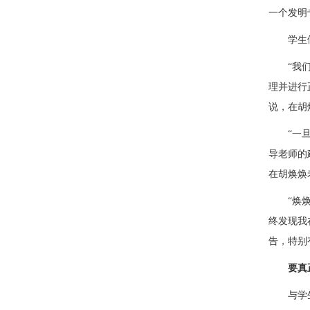
一个发明
学生
“我
理并进行
说，在胡
“
一
导老师的
在胡焕焕
“焕
终发现我
告，特别
要真
与学