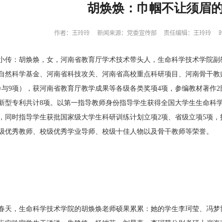
​ 胡焕焕：巾帼不让须眉
作者：王玲玲
新闻来源：党委宣传部
责任编辑：王玲玲
小传：胡焕焕，女，河南省教育厅学术技术带头人，生命科学技术学院副
自然科学基金、河南省科技攻关、河南省高校重点科研项目、河南骨干教
参与9项），获河南省教育厅教学成果等各级各类奖项4项，参编教材著作2
新型专利共计8项。以第一指导教师身份指导学生获得全国大学生生命科学竞
项，同时指导学生获批国家级大学生科研训练计划立项2项、省级立项5项，
级优秀教师、校级优秀学业导师、校级十佳人物以及骨干教师等荣誉。
春天，生命科学技术学院的胡焕焕老师硕果累累：她的学生李珂莹、冯梦