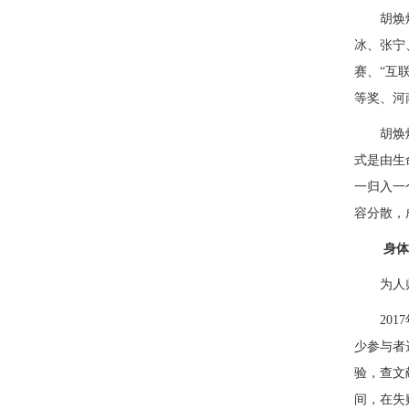
胡焕
冰、张宁
赛、“互
等奖、河
胡焕
式是由生
一归入一
容分散，
身
为人
20
少参与者
验，查文
间，在失