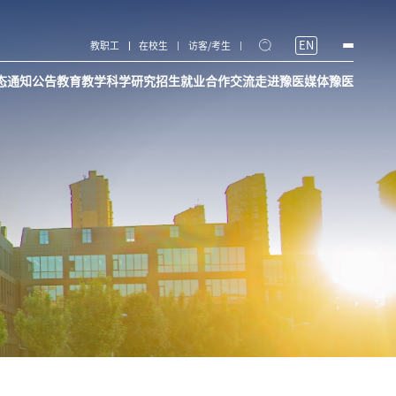
EN
教职工
在校生
访客/考生
态
通知公告
教育教学
科学研究
招生就业
合作交流
走进豫医
媒体豫医