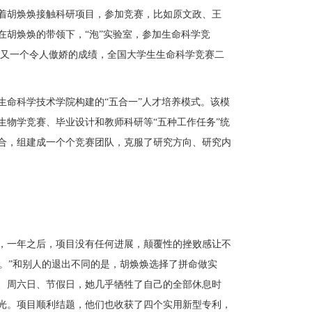
着胡焕焕接触科研项目，参加竞赛，比如原文政、王
在胡焕焕的带领下，
“泡”实验室，参加生命科学竞
个又一个令人傲娇的成绩，全国大学生生命科学竞赛二
生命科学技术学院构建的
“五合一”人才培养模式。该模
生物学竞赛、毕业设计和教师科研等“五种工作任务”统
合，组建成一个个竞赛团队，克服了研究方向、研究内
，
一年之后，项目没有任何进展，
颠覆性的挫败感让不
。”
和别人的退出不同的是，胡焕焕选择了拼命做实
、周六日、节假日，她几乎牺牲了自己的全部休息时
光
。项目
顺利结题
，他们
也收获
了四个实用新型专利，