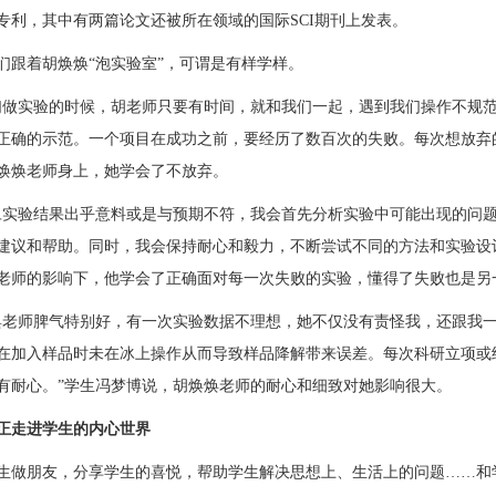
专利
，其中有两篇论文还被所在领域的国际
SCI期刊
上
发表。
们跟着胡焕焕
“泡实验室”，可谓是有样学样。
们做实验的时候，胡老师只要有时间，就和我们一起，遇到我们操作不规
正确的示范。一个项目在成功之前，要经历了数百次的失败。每次想放弃
焕焕老师身上，她学会了不放弃。
旦实验结果出乎意料或是与预期不符，我会首先分析实验中可能出现的问
建议和帮助
。
同时，我会保持耐心和毅力，不断尝试不同的方法和实验设
老师的影响下，他学会了正确面对每一次失败的实验，懂得了失败也是另
焕老师脾气特别好，有一次实验数据不理想，她不仅没有责怪我，还跟我
在加入样品时未在冰上操作从而导致样品降解带来误差。每次科研立项或
有耐心。”学生冯梦博说，胡焕焕老师的耐心和细致对她影响很大。
正走进学生的内心世界
生做朋友，分享学生的喜悦，帮助学生解决思想上、生活上的问题
……和