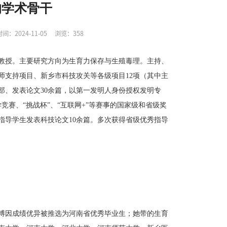
的学术骨干
时间：2024-11-05
浏览：
358
教授。主要研究方向为生育力保存与生殖毒理。主持、
师支持项目、新乡市科技攻关等各级项目
12项（其中主
部、发表论文30余篇，以第一发明人身份授权发明专
赛、“挑战杯”、“互联网+”等赛事的国家级和省级奖
指导学生发表科技论文10余篇。多次获得省级优秀指导
博因成绩优异被推选为河南省优秀毕业生；她带的生育