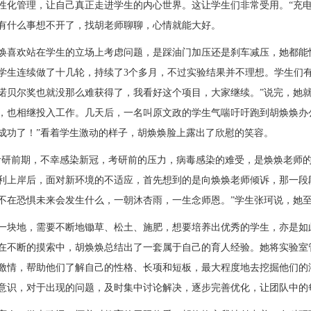
性化管理，让自己真正走进学生的内心世界。这让学生们非常受用。“充电
有什么事想不开了，找胡老师聊聊，心情就能大好。
焕喜欢站在学生的立场上考虑问题，是踩油门加压还是刹车减压，她都能
学生连续做了十几轮，持续了
3个多月，不过实验结果并不理想。学生们
诺贝尔奖也就没那么难获得了，我看好这个项目，大家继续。”说完，她
，也相继投入工作。几天后，一名叫原文政的学生气喘吁吁跑到胡焕焕办
成功了！”看着学生激动的样子，胡焕焕脸上露出了欣慰的笑容。
考研前期，不幸感染新冠，考研前的压力，病毒感染的难受，是
焕焕
老师
利上岸后，面对新环境的不适应，首先想到的是向焕焕老师倾诉，那一段
不在恐惧未来会发生什么，一朝沐杏雨，一生念师恩。
”学生张珂说，她
一块地，需要不断地锄草、松土、施肥，想要培养出优秀的学生，亦是如
在不断的摸索中，胡焕焕总结出了一套属于自己的育人经验。她将实验室
激情，帮助他们了解自己的性格、长项和短板，最大程度地去挖掘他们的
意识，对于出现的问题，及时集中讨论解决，逐步完善优化，让团队中的