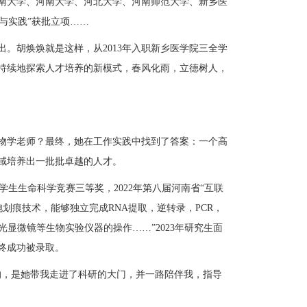
南大学、河南大学、河北大学、河南师范大学、新乡医
与实践”获批立项……
出。胡焕焕就是这样，从
2013年入职新乡医学院三全学
持续地探索人才培养的新模式，春风化雨，立德树人，
物学老师？最终，她在工作实践中找到了答案：
一个高
域培养出一批批
卓越
的人才。
大学生生命科学竞赛三等奖
，
2022年第八届河南省“互联
胞划痕技术，
能够独立完成
RNA提取，逆转录，PCR，
置荧光显微镜等生物实验仪器
的操作
……”2023年研究生面
最终成功被录取。
的，是她带我走进了科研的大门，并一路陪伴我，指导