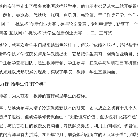
焕的实验室走出了很多像张珂这样的学生。他们基本都是从大二就开始跟
、薛钊、秦冰鑫、代秋狄、张珂、卢贝贝、韦珍妍、于洋洋等同学。他们
联网
+”、“挑战杯”创新创业大赛，参与论文发表，专利申请
等，斩获了一
南省
“互联网+”“挑战杯”大学生创新创业大赛一、二、三等奖……
焕说，就喜欢看学生们越来越出色的样子，但这些成绩的取得，还得益于
命科学技术学院院长卢龙斗教授提出，它是把学生实习、创新创业项目、
个生物学竞赛团队，通过教师带领、学生参与，把教学与科研项目有机整
成果难以成形积累的现象，实现了学院、教师、学生三赢局面。
体力行
给学生们
“打个样”
师者，为人范者！教师的言行就是学生的榜样。
17年，胡焕焕参与人精子冷冻保藏新技术的研究，团队成立之初有十几个人
选择了退出。
但
胡焕焕
却安慰自己
：
“失败也有价值，至少说明‘此路不通’
献，与负责项目的教授反复沟通，寻找解决办法，利用工作间隙、寒暑假
败的海洋里奋力拼搏。
2019年12月，胡焕焕和她所在的团队终于
看到了曙