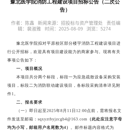
豫北医学院消防工程建设项目招标公告（二次公
告）
作者：陈鑫
新闻来源：招投标与资产管理处
责任编
辑：裴淑雅
时间：2025-08-09
浏览：
5274
豫北医学院拟对平原校区部分楼宇消防工程建设项目进
行公开招标，欢迎具有项目建设能力的商家参与。现将有关
事项公告如下：
一、项目概况
本项目共分两个标段，标段一为应急疏散设备采购安装
项目，标段二为消防联动建设项目，各标段采购清单详见附
件
1。
二、报名要求
（一）即日起至
2025年8月11日12:00点前，需将报名文
件发送至邮箱：sqxyztbyjzcgb4@163.com
（此处应注意字母
均为小写，邮箱用户名尾数为
4）
。邮件标题内容格式为