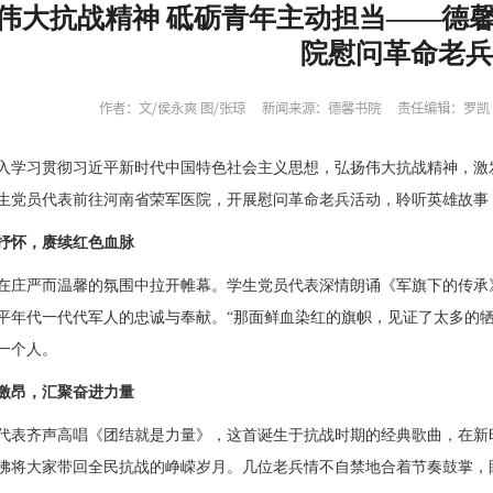
伟大抗战精神 砥砺青年主动担当——德
院慰问革命老
作者：文/侯永爽 图/张琼
新闻来源：德馨书院
责任编辑：罗凯
入学习贯彻习近平新时代中国特色社会主义思想，弘扬伟大抗战精神，激
生党员代表前往河南省荣军医院，开展慰问革命老兵活动，聆听英雄故事
抒怀，赓续红色血脉
在庄严而温馨的氛围中拉开帷幕。学生党员代表深情朗诵《军旗下的传承
平年代一代代军人的忠诚与奉献。
“那面鲜血染红的旗帜，见证了太多的
一个人。
激昂，汇聚奋进力量
代表齐声高唱《团结就是力量》，这首诞生于抗战时期的经典歌曲，在新
佛将大家带回全民抗战的峥嵘岁月。几位老兵情不自禁地合着节奏鼓掌，