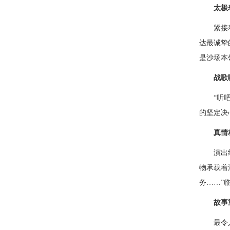
太极
紧接
达最诚挚
是沙场本
战歌
“听
的坚定决
真情
演出
物承载着
务……”
故事
最令