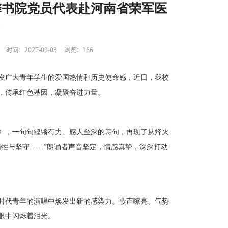
馨书院党员代表赴河南省荣军医
兵
时间：2025-09-03
浏览：
166
发广大青年学生的爱国热情和历史使命感，近日，
我校
，传承红色基因，凝聚奋进力量。
》，一句句铿锵有力、感人至深的诗句，再现了从烽火
牺牲与坚守……”朗诵者声音坚定，情感真挚，深深打动
时代青年的演唱中焕发出新的感染力。歌声嘹亮、气势
眼中闪烁着泪光。