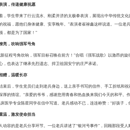
表演，传递健康祝愿
着，学生带来了行云流水、刚柔并济的太极拳表演，展现出中华传统文化
的祝福，愿他们身体健康、安享晚年。”表演者崔禄鑫这样说道。一位老
领，都是为了国家！”
嘹亮，吹响强军号角
吧新征程号角吹响，强军目标召唤在前方！”合唱《强军战歌》以激昂的
心，也表达了继承先烈遗志、捍卫祖国安宁的庄严承诺。
相赠，温暖长存
结束后，学生党员们走到老兵身边，送上亲手书写的信件、手工折纸和祝
深厚的情谊。
“亲爱的爷爷，感谢您用青春和热血换来我们今天的和平。
临床医学专业陈星同学在信中写道。老兵感动不已，连连称赞：“好孩子，
重温，激发使命担当
人动容的是老兵分享环节。一位老兵讲述了
“银河号事件”，回顾那段受