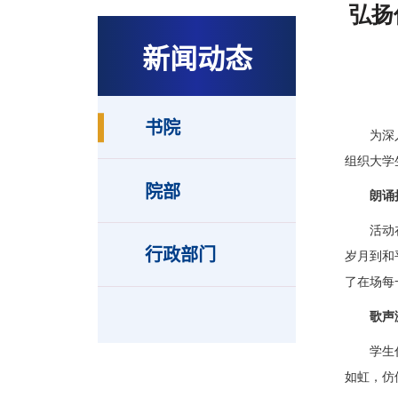
弘扬
新闻动态
书院
为深
组织大学
院部
朗诵
活动
行政部门
岁月到和
了在场每
歌声
学生
如虹，仿